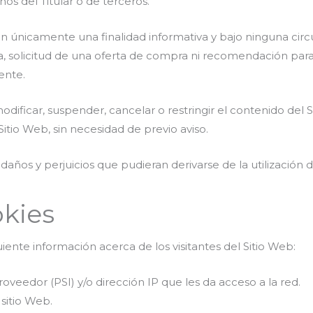
os del Titular o de terceros.
en únicamente una finalidad informativa y bajo ninguna cir
, solicitud de una oferta de compra ni recomendación para r
ente.
odificar, suspender, cancelar o restringir el contenido del Si
itio Web, sin necesidad de previo aviso.
 daños y perjuicios que pudieran derivarse de la utilización 
okies
guiente información acerca de los visitantes del Sitio Web:
veedor (PSI) y/o dirección IP que les da acceso a la red.
 sitio Web.